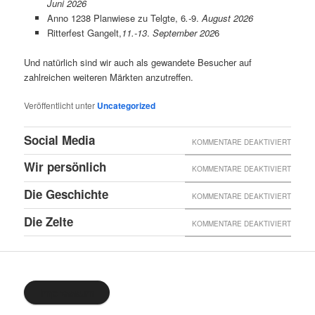
Juni 2026
Anno 1238 Planwiese zu Telgte, 6
.-
9.
August 2026
Ritterfest Gangelt,
11.-13
.
September 202
6
Und natürlich sind wir auch als gewandete Besucher auf
zahlreichen weiteren Märkten anzutreffen.
Veröffentlicht unter
Uncategorized
Social Media
FÜR
KOMMENTARE DEAKTIVIERT
SOCIA
Wir persönlich
FÜR
KOMMENTARE DEAKTIVIERT
MEDIA
WIR
Die Geschichte
FÜR
KOMMENTARE DEAKTIVIERT
PERSÖ
DIE
Die Zelte
FÜR
KOMMENTARE DEAKTIVIERT
GESCH
DIE
ZELTE
Impressum