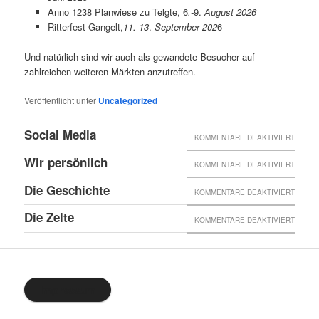
Anno 1238 Planwiese zu Telgte, 6
.-
9.
August 2026
Ritterfest Gangelt,
11.-13
.
September 202
6
Und natürlich sind wir auch als gewandete Besucher auf
zahlreichen weiteren Märkten anzutreffen.
Veröffentlicht unter
Uncategorized
Social Media
FÜR
KOMMENTARE DEAKTIVIERT
SOCIA
Wir persönlich
FÜR
KOMMENTARE DEAKTIVIERT
MEDIA
WIR
Die Geschichte
FÜR
KOMMENTARE DEAKTIVIERT
PERSÖ
DIE
Die Zelte
FÜR
KOMMENTARE DEAKTIVIERT
GESCH
DIE
ZELTE
Impressum