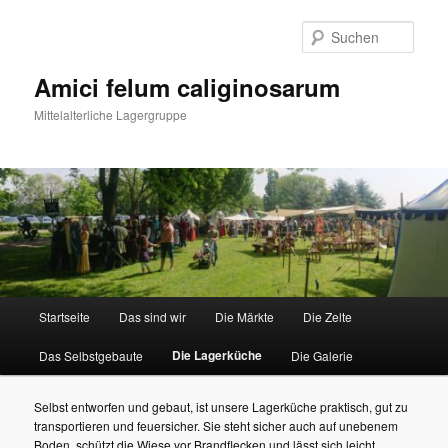
Zum
primären
Such
Inhalt
springen
Amici felum caliginosarum
Mittelalterliche Lagergruppe
Hauptmenü
Startseite
Das sind wir
Die Märkte
Die Zelte
Die Lagerküche
Das Selbstgebaute
Die Galerie
Selbst entworfen und gebaut, ist unsere Lagerküche praktisch, gut zu
transportieren und feuersicher. Sie steht sicher auch auf unebenem
Boden, schützt die Wiese vor Brandflecken und lässt sich leicht